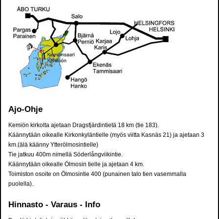
Ajo-Ohje
Kemiön kirkolta ajetaan Dragsfjärdintietä 18 km (tie 183).
Käännytään oikealle Kirkonkyläntielle (myös viitta Kasnäs 21) ja ajetaan 3
km.(älä käänny Ytterölmosintielle)
Tie jatkuu 400m nimellä Söderlångviikintie.
Käännytään oikealle Ölmosin tielle ja ajetaan 4 km.
Toimiston osoite on Ölmosintie 400 (punainen talo tien vasemmalla
puolella).
Hinnasto - Varaus - Info