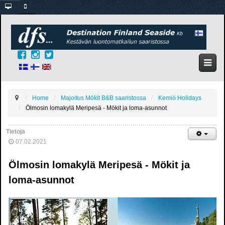
Home
Majoitus Mökit B&B saaristossa
Kemiö Holidays
Ölmosin lomakylä Meripesä - Mökit ja loma-asunnot
Tietoja
07.02.2021
Ölmosin lomakylä Meripesä - Mökit ja
loma-asunnot