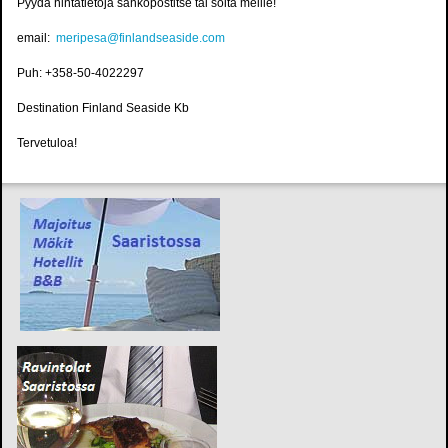
Pyydä hintatietoja sähköpostitse tai soita meille!
email:
meripesa@finlandseaside.com
Puh: +358-50-4022297
Destination Finland Seaside Kb
Tervetuloa!