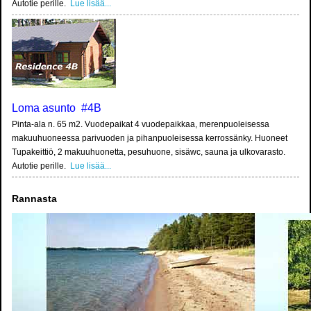
Autotie perille.
Lue lisää...
Loma asunto #4B
Pinta-ala n. 65 m2. Vuodepaikat 4 vuodepaikkaa, merenpuoleisessa
makuuhuoneessa parivuoden ja pihanpuoleisessa kerrossänky. Huoneet
Tupakeittiö, 2 makuuhuonetta, pesuhuone, sisäwc, sauna ja ulkovarasto.
Autotie perille.
Lue lisää...
Rannasta