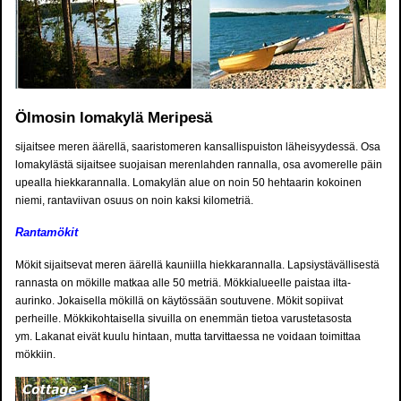
Ölmosin lomakylä Meripesä
sijaitsee meren äärellä, saaristomeren kansallispuiston läheisyydessä. Osa
lomakylästä sijaitsee suojaisan merenlahden rannalla, osa avomerelle päin
upealla hiekkarannalla. Lomakylän alue on noin 50 hehtaarin kokoinen
niemi, rantaviivan osuus on noin kaksi kilometriä.
Rantamökit
Mökit sijaitsevat meren äärellä kauniilla hiekkarannalla. Lapsiystävällisestä
rannasta on mökille matkaa alle 50 metriä. Mökkialueelle paistaa ilta-
aurinko. Jokaisella mökillä on käytössään soutuvene. Mökit sopiivat
perheille. Mökkikohtaisella sivuilla on enemmän tietoa varustetasosta
ym. Lakanat eivät kuulu hintaan, mutta tarvittaessa ne voidaan toimittaa
mökkiin.