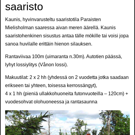
saaristo
Kaunis, hyvinvarusteltu saaristotila Paraisten
Mielisholman saaressa aivan meren äärellä. Kaunis
saaristohenkinen sisustus antaa tälle mökille tai voisi jopa
sanoa huvilalle erittäin hienon silauksen.
Rantaviivaa 100m (uimaranta n.30m). Autotien päässä,
lyhyt lossiylitys (Vånon lossi).
Makuutilat: 2 x 2 hh (yhdessä on 2 vuodetta jotka saadaan
erikseen tai yhteen, toisessa kerrossängyt),
4 x 1 hh (pieniä ullakkohuoneita futonvuoteilla – 120cm) +
vuodesohvat olohuoneessa ja rantasaunna