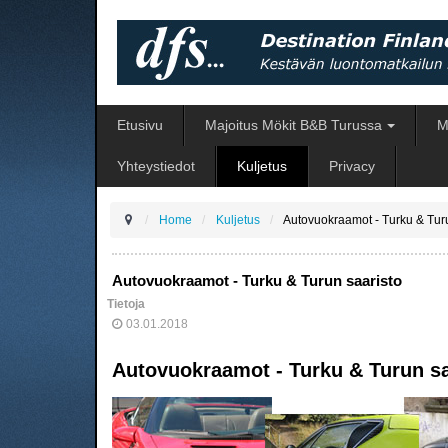
Etusivu
Majoitus Mökit B&B Turussa
M
Yhteystiedot
Kuljetus
Privacy
Home
Kuljetus
Autovuokraamot - Turku & Tur
Autovuokraamot - Turku & Turun saaristo
Tietoja
03.01.2018
Autovuokraamot - Turku & Turun s