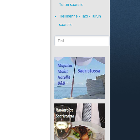
Turun saaristo
Tieliikenne - Taxi - Turun
saaristo
Etsi...