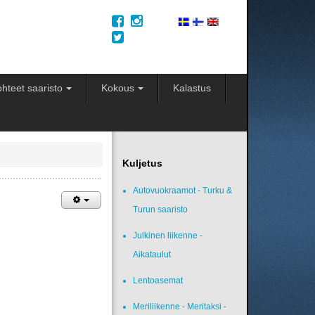
hteet saaristo
Kokous
Kalastus
Kuljetus
Autovuokraamot - Turku &
Turun saaristo
Julkinen liikenne -
Aikataulut
Lentoasemat
Meriliikenne - Meritaksi -