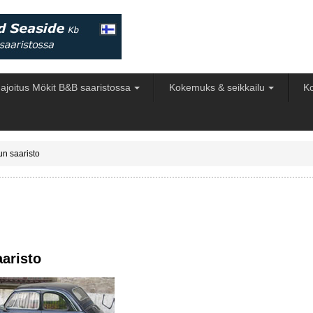
ajoitus Mökit B&B saaristossa
Kokemuks & seikkailu
Ko
un saaristo
aaristo